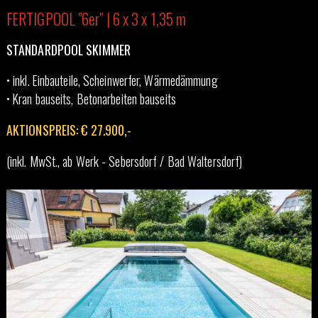
FERTIGPOOL "6er" | 6 x 3 x 1,35 m
STANDARDPOOL SKIMMER
• inkl. Einbauteile, Scheinwerfer, Wärmedämmung
• Kran bauseits, Betonarbeiten bauseits
AKTIONSPREIS: € 27.900,-
(inkl. MwSt., ab Werk - Sebersdorf / Bad Waltersdorf)